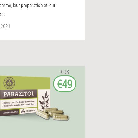
omme, leur préparation et leur
on.
 2021
€98
€49