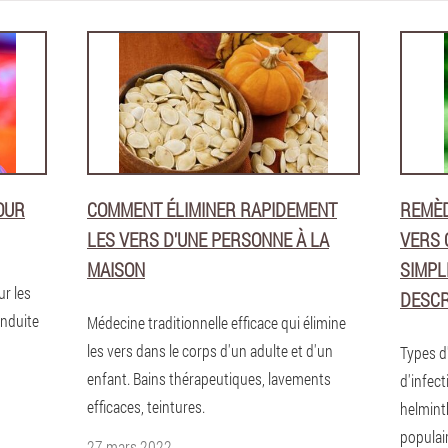
OUR
COMMENT ÉLIMINER RAPIDEMENT
REMÈD
LES VERS D'UNE PERSONNE À LA
VERS 
MAISON
SIMPL
ur les
DESCR
onduite
Médecine traditionnelle efficace qui élimine
les vers dans le corps d'un adulte et d'un
Types d
enfant. Bains thérapeutiques, lavements
d'infec
efficaces, teintures.
helmint
populair
27 mars 2022