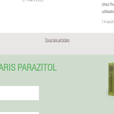
chez l'h
utilisati
14 août
Tous les articles
RIS PARAZITOL