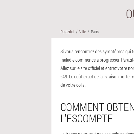
O
Parazitol
Ville
Paris
Si vous rencontrez des symptômes qui tém
maladie commence à progresser. Parazitol
Allez sur le site officiel et entrez votr
€49. Le coût exact de la livraison porte-
de votre colis.
COMMENT OBTENI
L'ESCOMPTE
La france ne fournit pas ces gélules da